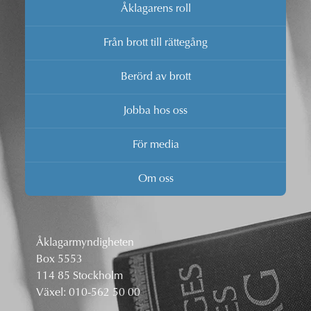
Åklagarens roll
Från brott till rättegång
Berörd av brott
Jobba hos oss
För media
Om oss
Åklagarmyndigheten
Box 5553
114 85 Stockholm
Växel:
010-562 50 00