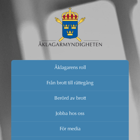
Åklagarens roll
Från brott till rättegång
Berörd av brott
Jobba hos oss
För media