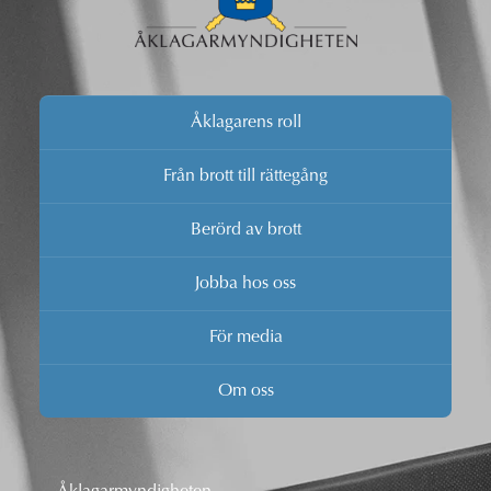
Åklagarens roll
Från brott till rättegång
Berörd av brott
Jobba hos oss
För media
Om oss