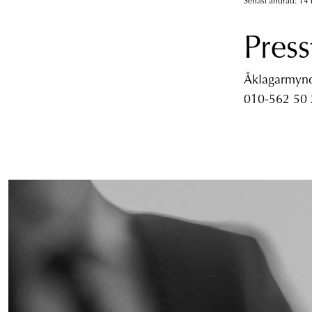
Senast ändrad: 14 
Press
Åklagarmyndi
010-562 50