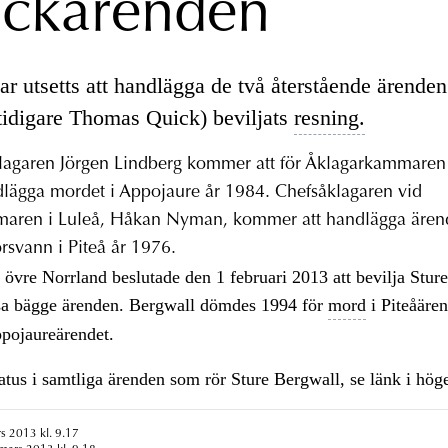
ckärenden
r utsetts att handlägga de två återstående ärenden
tidigare Thomas Quick) beviljats
resning.
lagaren Jörgen Lindberg kommer att för Åklagarkammaren 
lägga mordet i Appojaure år 1984. Chefsåklagaren vid
aren i Luleå, Håkan Nyman, kommer att handlägga ären
rsvann i Piteå år 1976.
 övre Norrland beslutade den 1 februari 2013 att bevilja Stur
sa bägge ärenden. Bergwall dömdes 1994 för
mord
i Piteåäre
pojaureärendet.
tatus i samtliga ärenden som rör Sture Bergwall, se länk i hög
s 2013 kl. 9.17