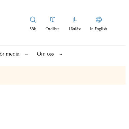
Sök
Ordlista
Lättläst
In English
ör media
Om oss