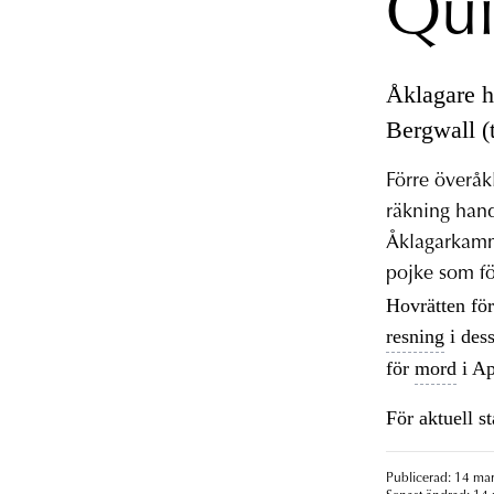
Qui
Åklagare ha
Bergwall (
Förre överåk
räkning hand
Åklagarkamm
pojke som fö
Hovrätten för
resning
i des
för
mord
i Ap
För aktuell s
Publicerad: 14 mar