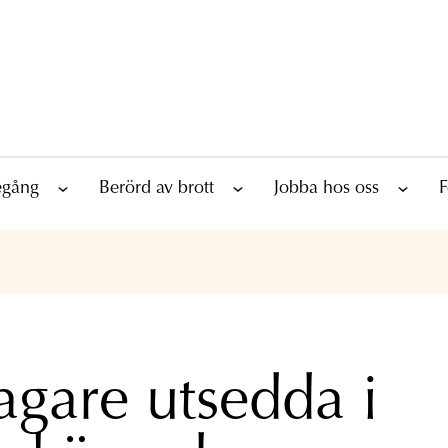
tegång
Berörd av brott
Jobba hos oss
F
agare utsedda i