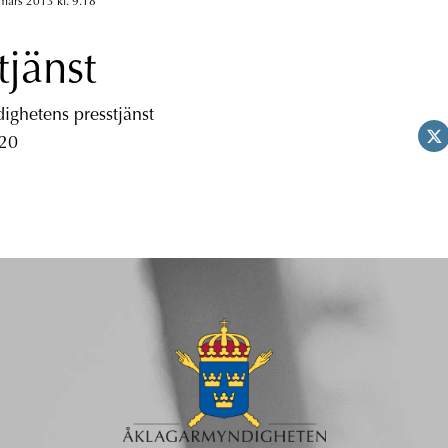
mars 2013 kl. 9.18
tjänst
ghetens presstjänst
 20