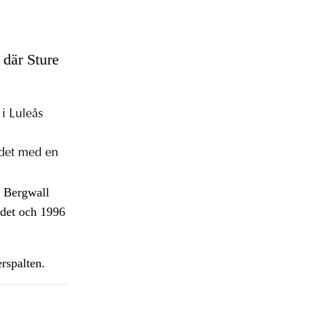
 där Sture
i Luleås
det med en
e Bergwall
ndet och 1996
erspalten.