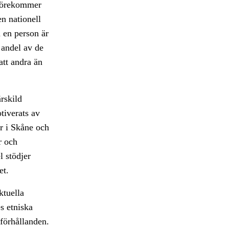
e förekommer
en nationell
m en person är
 andel av de
tt andra än
rskild
tiverats av
er i Skåne och
r och
l stödjer
et.
ktuella
s etniska
 förhållanden.