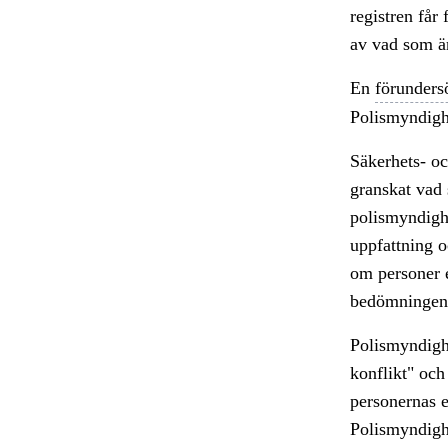
registren får
av vad som är
En
förunders
Polismyndighe
Säkerhets- oc
granskat vad 
polismyndigh
uppfattning o
om personer e
bedömningen 
Polismyndigh
konflikt" och
personernas e
Polismyndighe