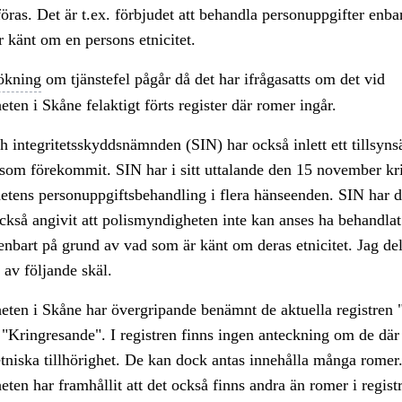
 föras. Det är t.ex. förbjudet att behandla personuppgifter enba
 känt om en persons etnicitet.
ökning
om tjänstefel pågår då det har ifrågasatts om det vid
ten i Skåne felaktigt förts register där romer ingår.
h integritetsskyddsnämnden (SIN) har också inlett ett tillsyn
som förekommit. SIN har i sitt uttalande den 15 november kri
etens personuppgiftsbehandling i flera hänseenden. SIN har 
ckså angivit att polismyndigheten inte kan anses ha behandlat
nbart på grund av vad som är känt om deras etnicitet. Jag de
av följande skäl.
eten i Skåne har övergripande benämnt de aktuella registren
 "Kringresande". I registren finns ingen anteckning om de dä
tniska tillhörighet. De kan dock antas innehålla många romer
ten har framhållit att det också finns andra än romer i regis