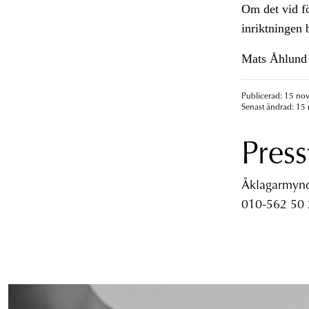
Om det vid f
inriktningen
Mats Åhlund
Publicerad: 15 no
Senast ändrad: 15
Press
Åklagarmyndi
010-562 50