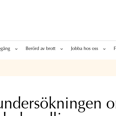
tegång
Berörd av brott
Jobba hos oss
F
undersökningen 