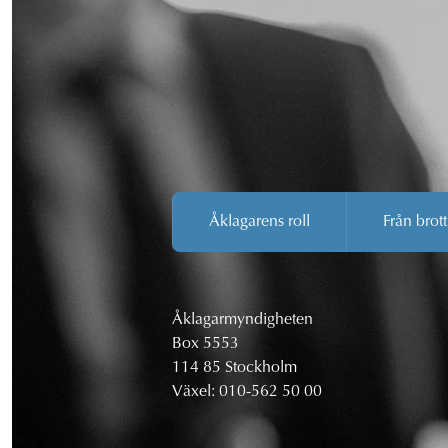
Åklagarens roll
Från brott
Åklagarmyndigheten
Box 5553
114 85 Stockholm
Växel:
010-562 50 00