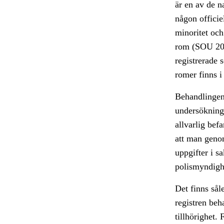
är en av de n
någon officiel
minoritet och
rom (SOU 2010
registrerade
romer finns i
Behandlingen 
undersökning.
allvarlig bef
att man genom
uppgifter i s
polismyndighet
Det finns sål
registren beh
tillhörighet.