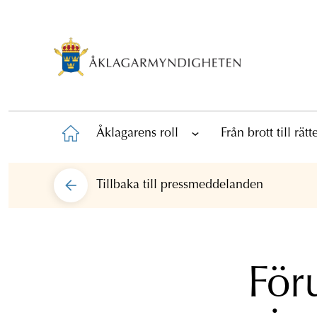
Åklagarens roll
Från brott till rät
Tillbaka till
pressmeddelanden
För