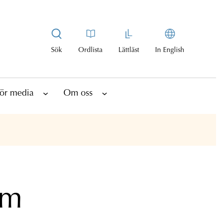
Sök
Ordlista
Lättläst
In English
ör media
Om oss
om