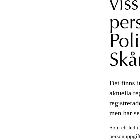
vis
per
Pol
Skå
Det finns i
aktuella r
registrerad
men har sed
Som ett led 
personuppgift