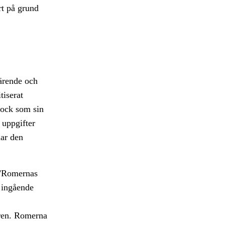
rt på grund
särende och
tiserat
dock som sin
 uppgifter
lar den
 "Romernas
r ingående
.
tren. Romerna