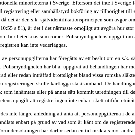
ationella minoriteterna i Sverige. Eftersom det inte i Sverig
l registrering eller samhällstyrd bokföring av tillhörighet till 
 då det är den s.k. självidentifikationsprincipen som avgör o
:55 s 81), är det i det närmaste omöjligt att avgöra hur stor
 som bör betecknas som romer. Polismyndighetens uppgift om a
 registren kan inte vederläggas.
av personuppgifterna har föregåtts av ett beslut om en s.k. sä
 Polismyndigheten har bl.a. uppgivit att behandlingen har mo
arad eller redan inträffad brottslighet bland vissa romska släkt
 registreringen skulle kartlägga släktsamband. De handlinga
ak som inhämtats eller på annat sätt kommit utredningen till de
ens uppgift att registreringen inte enbart skett utifrån etnicit
edes inte längre anledning att anta att personuppgifterna i de a
andlats enbart på grund av vad som är känt om de registrerade
 Förundersökningen har därför sedan en tid inriktats mot andra