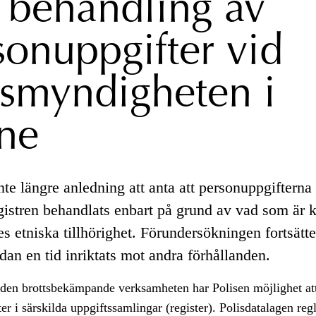
s behandling av
sonuppgifter vid
ismyndigheten i
ne
nte längre anledning att anta att personuppgifterna 
egistren behandlats enbart på grund av vad som är 
es etniska tillhörighet. Förundersökningen fortsätt
an en tid inriktats mot andra förhållanden.
i den brottsbekämpande verksamheten har Polisen möjlighet at
er i särskilda uppgiftssamlingar (register). Polisdatalagen reg