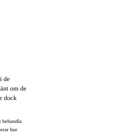
i de
känt om de
er dock
t behandla
lerar hur