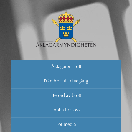
Åklagarens roll
Från brott till rättegång
Berörd av brott
Jobba hos oss
För media