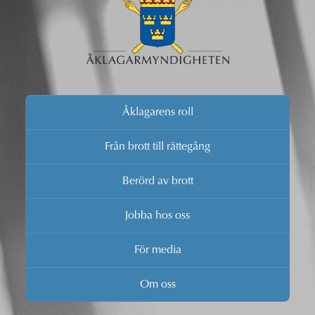
Åklagarens roll
Från brott till rättegång
Berörd av brott
Jobba hos oss
För media
Om oss