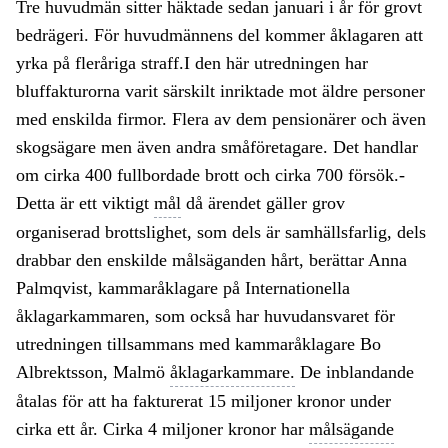
Tre huvudmän sitter häktade sedan januari i år för grovt
bedrägeri. För huvudmännens del kommer åklagaren att
yrka på fleråriga straff.I den här utredningen har
bluffakturorna varit särskilt inriktade mot äldre personer
med enskilda firmor. Flera av dem pensionärer och även
skogsägare men även andra småföretagare. Det handlar
om cirka 400 fullbordade brott och cirka 700 försök.-
Detta är ett viktigt
mål
då ärendet gäller grov
organiserad brottslighet, som dels är samhällsfarlig, dels
drabbar den enskilde målsäganden hårt, berättar Anna
Palmqvist, kammaråklagare på Internationella
åklagarkammaren, som också har huvudansvaret för
utredningen tillsammans med kammaråklagare Bo
Albrektsson, Malmö
åklagarkammare.
De inblandande
åtalas för att ha fakturerat 15 miljoner kronor under
cirka ett år. Cirka 4 miljoner kronor har
målsägande