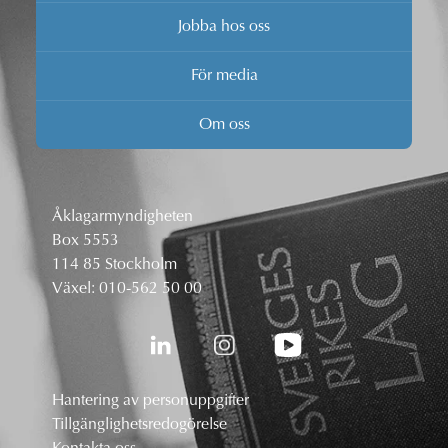
Jobba hos oss
För media
Om oss
Åklagarmyndigheten
Box 5553
114 85 Stockholm
Växel:
010-562 50 00
Hantering av personuppgifter
Tillgänglighetsredogörelse