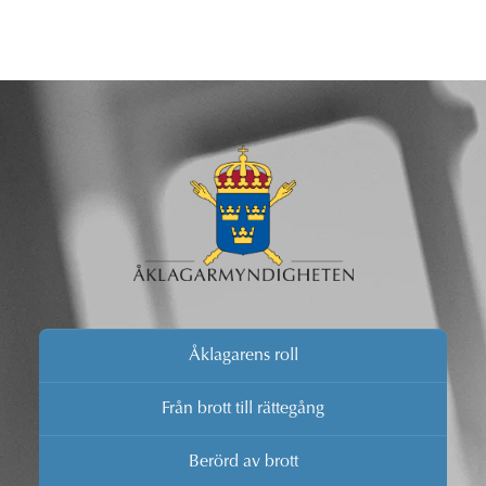
Åklagarens roll
Från brott till rättegång
Berörd av brott