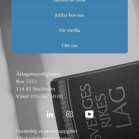
Berörd av brott
Jobba hos oss
För media
Om oss
Åklagarmyndigheten
Box 5553
114 85 Stockholm
Växel:
010-562 50 00
Hantering av personuppgifter
Tillgänglighetsredogörelse