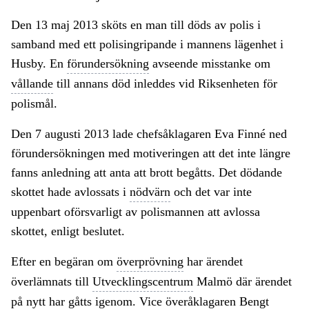
Den 13 maj 2013 sköts en man till döds av polis i
samband med ett polisingripande i mannens lägenhet i
Husby. En
förundersökning
avseende misstanke om
vållande
till annans död inleddes vid Riksenheten för
polismål.
Den 7 augusti 2013 lade chefsåklagaren Eva Finné ned
förundersökningen med motiveringen att det inte längre
fanns anledning att anta att brott begåtts. Det dödande
skottet hade avlossats i
nödvärn
och det var inte
uppenbart oförsvarligt av polismannen att avlossa
skottet, enligt beslutet.
Efter en begäran om
överprövning
har ärendet
överlämnats till
Utvecklingscentrum
Malmö där ärendet
på nytt har gåtts igenom. Vice överåklagaren Bengt