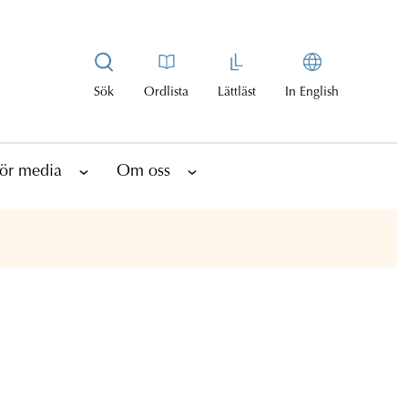
Sök
Ordlista
Lättläst
In English
ör media
Om oss