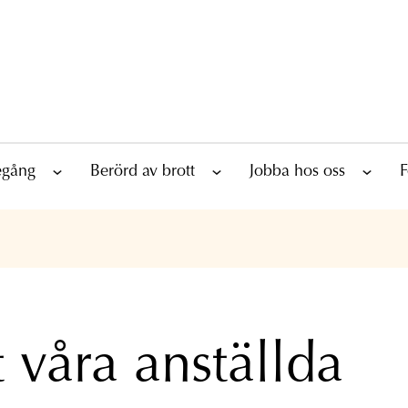
tegång
Berörd av brott
Jobba hos oss
F
 våra anställda