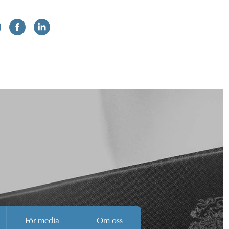
För media
Om oss