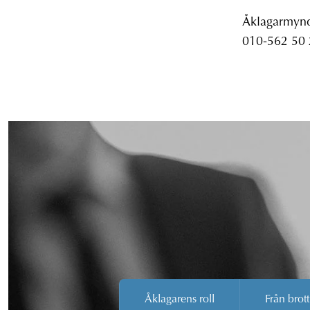
Åklagarmyndi
010-562 50
Åklagarens roll
Från brott