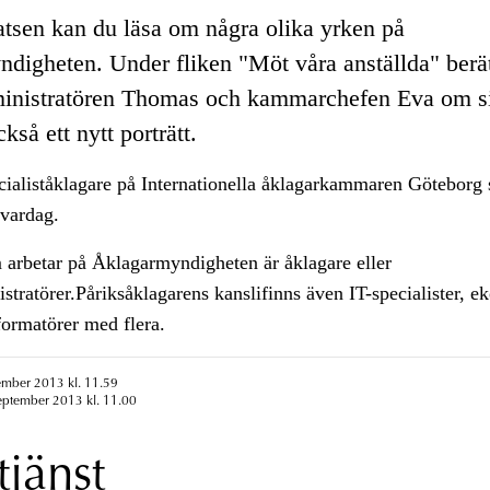
tsen kan du läsa om några olika yrken på
digheten. Under fliken "Möt våra anställda" berätt
inistratören Thomas och kammarchefen Eva om si
kså ett nytt porträtt.
ecialiståklagare på Internationella åklagarkammaren Göteborg
 vardag.
 arbetar på Åklagarmyndigheten är åklagare eller
stratörer.Påriksåklagarens kanslifinns även IT-specialister, e
nformatörer med flera.
ember 2013 kl. 11.59
eptember 2013 kl. 11.00
tjänst