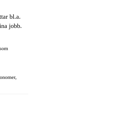
ar bl.a.
na jobb.
 som
konomer,