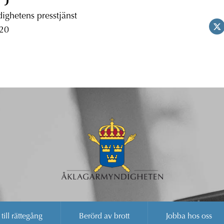
ghetens presstjänst
 20
 till rättegång
Berörd av brott
Jobba hos oss