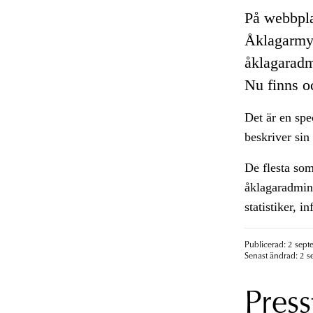
På webbpla
Åklagarmyn
åklagaradm
Nu finns oc
Det är en sp
beskriver sin
De flesta som
åklagaradmini
statistiker, i
Publicerad: 2 sept
Senast ändrad: 2 s
Press