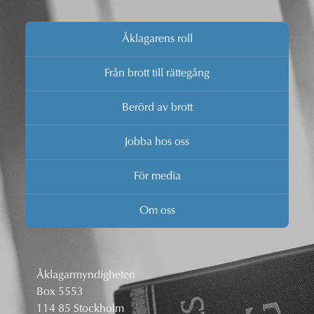
Åklagarens roll
Från brott till rättegång
Berörd av brott
Jobba hos oss
För media
Om oss
Åklagarmyndigheten
Box 5553
114 85 Stockholm