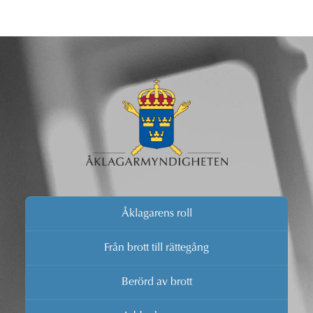
Åklagarens roll
Från brott till rättegång
Berörd av brott