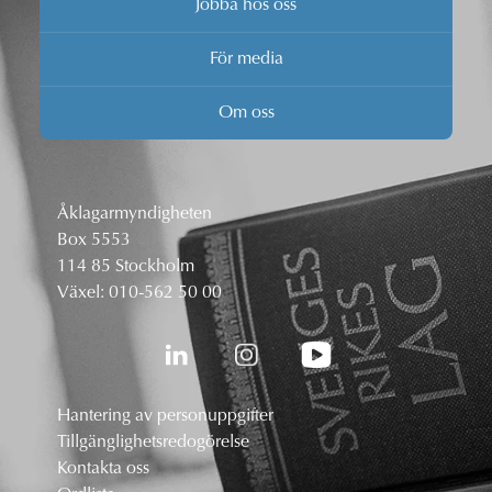
Jobba hos oss
För media
Om oss
Åklagarmyndigheten
Box 5553
114 85 Stockholm
Växel:
010-562 50 00
Hantering av personuppgifter
Tillgänglighetsredogörelse
Kontakta oss