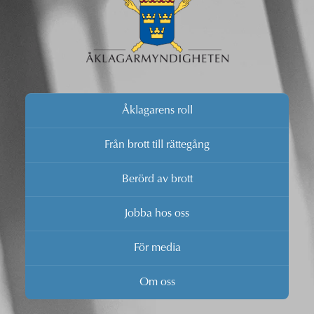
Åklagarens roll
Från brott till rättegång
Berörd av brott
Jobba hos oss
För media
Om oss