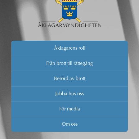
Åklagarens roll
Från brott till rättegång
Berörd av brott
Jobba hos oss
För media
Om oss