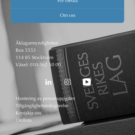
För media
Om oss
Åklagarmyndigheten
Box 5553
114 85 Stockholm
Växel:
010-562 50 00
Hantering av personuppgifter
Tillgänglighetsredogörelse
Kontakta oss
Ordlista