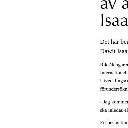
av 
Isa
Det har beg
Dawit Isaa
Riksåklagaren
Internatione
Utvecklingsc
förundersökn
- Jag kommer
ska inledas e
Ett beslut kan