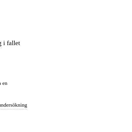
g
i fallet
a en
undersökning