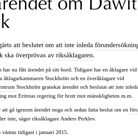
ärendet om Dawit
ak
ärts att beslutet om att inte inleda
förundersöknin
k ska överprövas av
riksåklagaren.
 har nu fått ärendet på sitt bord. Tidigare har en åklagare vid
lla åklagarkammaren Stockholm och en överåklagare vid
entrum
Stockholm granskat ärendet och beslutat att inte inled
ing
mot Eritreas regering för brott mot mänskligheten m.m.
 att gå igenom ärendet noga och sedan fatta beslut om en
för
ller inte, säger riksåklagare Anders Perklev.
 väntas tidigast i januari 2015.