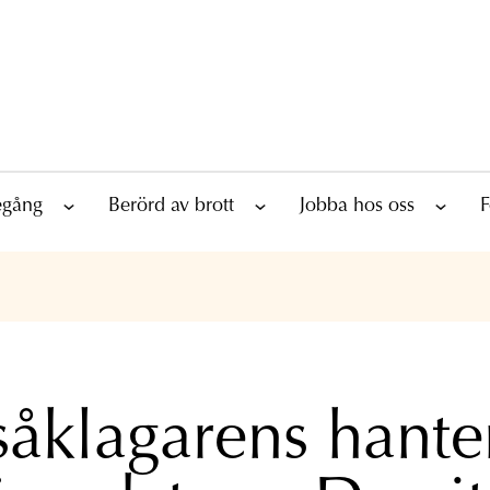
tegång
Berörd av brott
Jobba hos oss
F
såklagarens hante