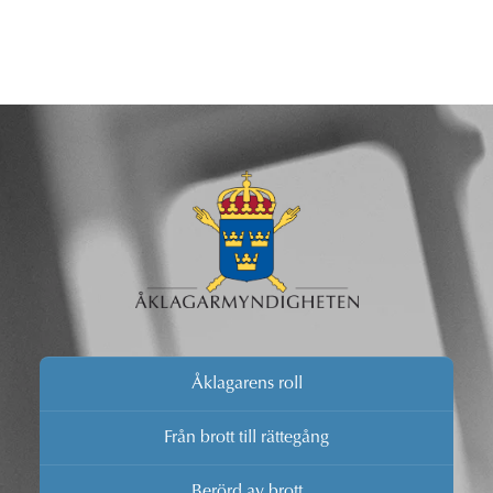
Åklagarens roll
Från brott till rättegång
Berörd av brott