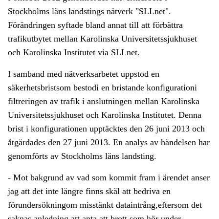
Stockholms läns landstings nätverk "SLLnet".
Förändringen syftade bland annat till att förbättra
trafikutbytet mellan Karolinska Universitetssjukhuset
och Karolinska Institutet via SLLnet.
I samband med nätverksarbetet uppstod en
säkerhetsbristsom bestodi en bristande konfigurationi
filtreringen av trafik i anslutningen mellan Karolinska
Universitetssjukhuset och Karolinska Institutet. Denna
brist i konfigurationen upptäcktes den 26 juni 2013 och
åtgärdades den 27 juni 2013. En analys av händelsen har
genomförts av Stockholms läns landsting.
- Mot bakgrund av vad som kommit fram i ärendet anser
jag att det inte längre finns skäl att bedriva en
förundersökningom misstänkt dataintrång,eftersom det
saknas anledning att anta att brott som hör under