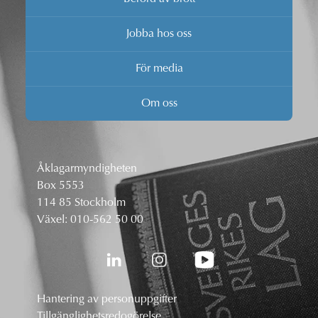
Jobba hos oss
För media
Om oss
Åklagarmyndigheten
Box 5553
114 85 Stockholm
Växel:
010-562 50 00
Hantering av personuppgifter
Tillgänglighetsredogörelse