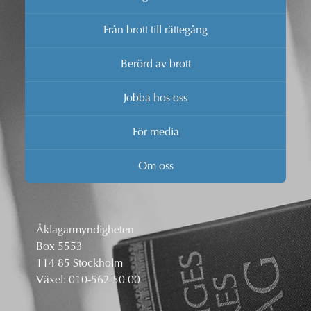
Från brott till rättegång
Berörd av brott
Jobba hos oss
För media
Om oss
Åklagarmyndigheten
Box 5553
114 85 Stockholm
Växel:
010-562 50 00