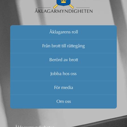
Åklagarens roll
Från brott till rättegång
Berörd av brott
Jobba hos oss
För media
Om oss