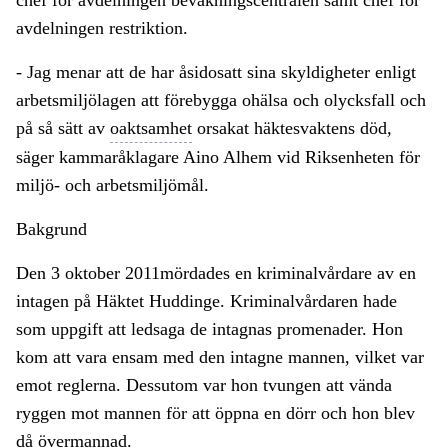
chef för avdelningen bevakningscentralen samt chef för
avdelningen restriktion.
- Jag menar att de har åsidosatt sina skyldigheter enligt
arbetsmiljölagen att förebygga ohälsa och olycksfall och
på så sätt av
oaktsamhet
orsakat häktesvaktens död,
säger kammaråklagare Aino Alhem vid Riksenheten för
miljö- och arbetsmiljömål.
Bakgrund
Den 3 oktober 2011mördades en kriminalvårdare av en
intagen på Häktet Huddinge. Kriminalvårdaren hade
som uppgift att ledsaga de intagnas promenader. Hon
kom att vara ensam med den intagne mannen, vilket var
emot reglerna. Dessutom var hon tvungen att vända
ryggen mot mannen för att öppna en dörr och hon blev
då övermannad.