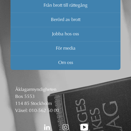
Från brott till rättegång
Berörd av brott
Jobba hos oss
För media
Om oss
Åklagarmyndigheten
Box 5553
114 85 Stockholm
Växel:
010-562 50 00