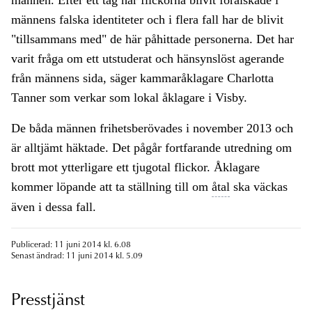
männen. Efter ett tag har flickorna blivit förälskade i
männens falska identiteter och i flera fall har de blivit
"tillsammans med" de här påhittade personerna. Det har
varit fråga om ett utstuderat och hänsynslöst agerande
från männens sida, säger kammaråklagare Charlotta
Tanner som verkar som lokal åklagare i Visby.
De båda männen frihetsberövades i november 2013 och
är alltjämt häktade. Det pågår fortfarande utredning om
brott mot ytterligare ett tjugotal flickor. Åklagare
kommer löpande att ta ställning till om
åtal
ska väckas
även i dessa fall.
Publicerad: 11 juni 2014 kl. 6.08
Senast ändrad: 11 juni 2014 kl. 5.09
Presstjänst