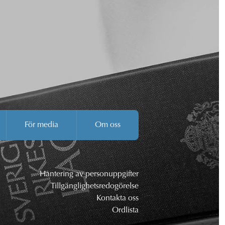
För media
Om oss
Hantering av personuppgifter
Tillgänglighetsredogörelse
Kontakta oss
Ordlista