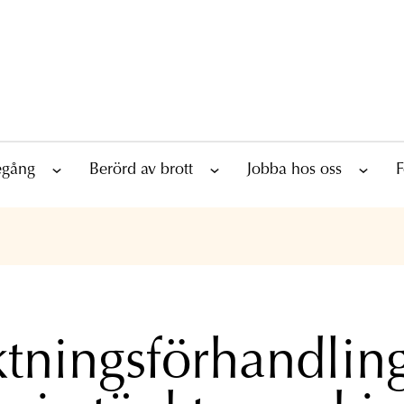
tegång
Berörd av brott
Jobba hos oss
F
tningsförhandlin