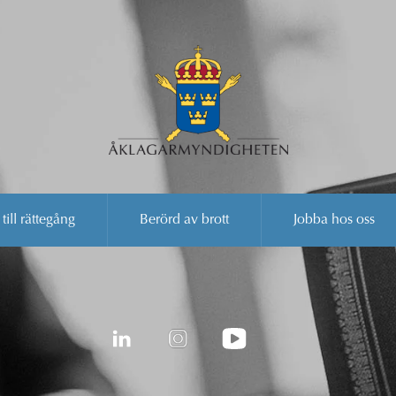
 till rättegång
Berörd av brott
Jobba hos oss