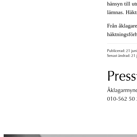
hänsyn till u
lämnas. Häktn
Från åklagar
häktningsför
Publicerad: 21 jun
Senast ändrad: 21 
Press
Åklagarmyndi
010-562 50