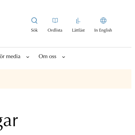
Sök
Ordlista
Lättläst
In English
ör media
Om oss
gar