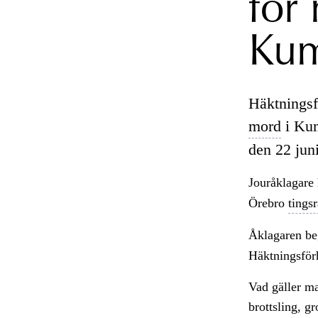
för
Kum
Häktningsf
mord
i Kum
den 22 jun
Jouråklagare
Örebro
tingsr
Åklagaren be
Häktningsförh
Vad gäller ma
brottsling, g