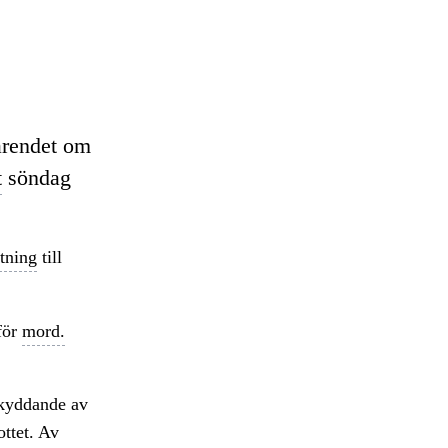
ärendet om
t
söndag
tning
till
för
mord.
skyddande av
ottet. Av