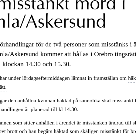
 misstänkt mord i
la/Askersund
örhandlingar för de två personer som misstänks i 
la/Askersund kommer att hållas i Örebro
tingsrät
i klockan 14.30 och 15.30.
 har under lördagseftermiddagen lämnat in framställan om
häk
ätt.
gär den anhållna kvinnan häktad på
sannolika skäl
misstänkt 
andlingen är planerad till kl 14.30.
nnen som sitter anhållen i ärendet är misstanken ändrad till 
rovt brott och han begärs häktad som skäligen misstänkt för br