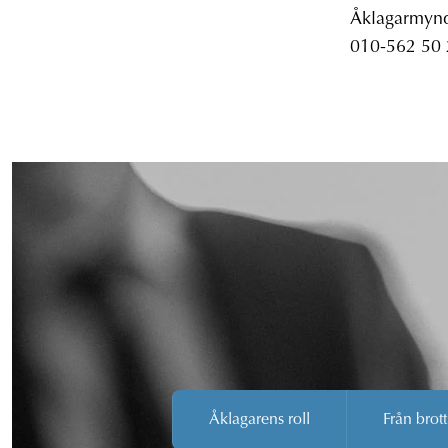
Åklagarmyndi
010-562 50
Åklagarens roll
Från brott