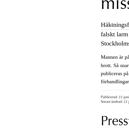
mis
Häktningsf
falskt larm
Stockhol
Mannen är p
brott. Så sna
publiceras p
förhandlingar
Publicerad: 22 jun
Senast ändrad: 22 
Press