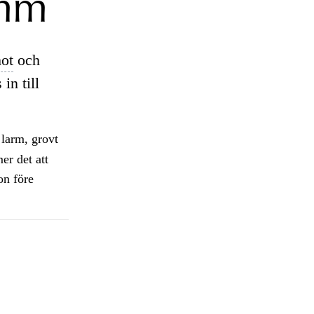
 mm
hot
och
in till
 larm, grovt
er det att
on före