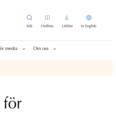
Sök
Ordlista
Lättläst
In English
ör media
Om oss
 för