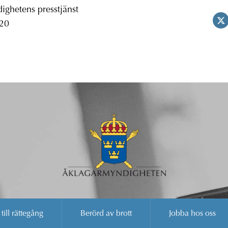
ghetens presstjänst
 20
 till rättegång
Berörd av brott
Jobba hos oss