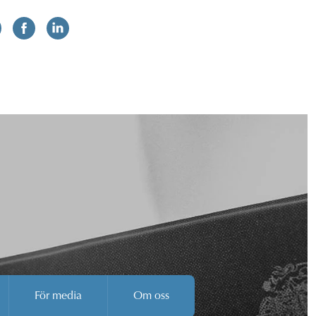
För media
Om oss