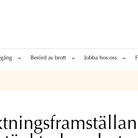
tegång
Berörd av brott
Jobba hos oss
F
tningsframställan