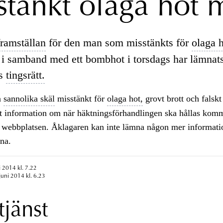
stänkt olaga hot
ramställan
för den man som misstänkts för
olaga 
 i samband med ett bombhot i torsdags har lämnats 
ms
tingsrätt.
å
sannolika skäl
misstänkt för
olaga hot,
grovt brott och falskt
rt information om när häktningsförhandlingen ska hållas komm
å webbplatsen. Åklagaren kan inte lämna någon mer informati
na.
i 2014 kl. 7.22
juni 2014 kl. 6.23
tjänst