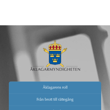
Åklagarens roll
Från brott till rättegång