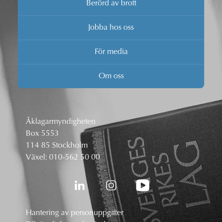
Berörd av brott
Jobba hos oss
För media
Om oss
Åklagarmyndigheten
Box 5553
114 85 Stockholm
Växel:
010-562 50 00
Hantering av personuppgifter