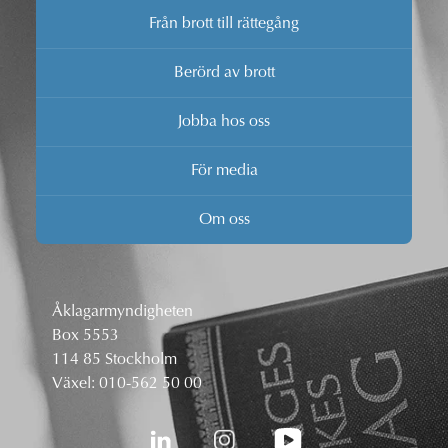
Från brott till rättegång
Berörd av brott
Jobba hos oss
För media
Om oss
Åklagarmyndigheten
Box 5553
114 85 Stockholm
Växel:
010-562 50 00