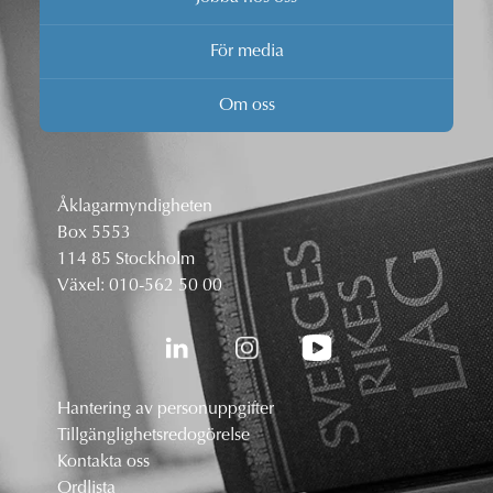
För media
Om oss
Åklagarmyndigheten
Box 5553
114 85 Stockholm
Växel:
010-562 50 00
Hantering av personuppgifter
Tillgänglighetsredogörelse
Kontakta oss
Ordlista