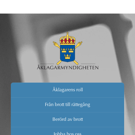
Åklagarens roll
Från brott till rättegång
Berörd av brott
Jobba hos oss