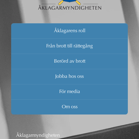
Åklagarens roll
Från brott till rättegång
Berörd av brott
Jobba hos oss
För media
Om oss
Åklagarmyndigheten