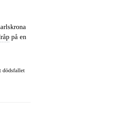
arlskrona
dråp
på en
 dödsfallet