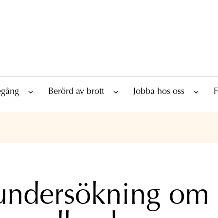
tegång
Berörd av brott
Jobba hos oss
F
undersökning om