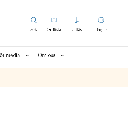
Sök
Ordlista
Lättläst
In English
ör media
Om oss