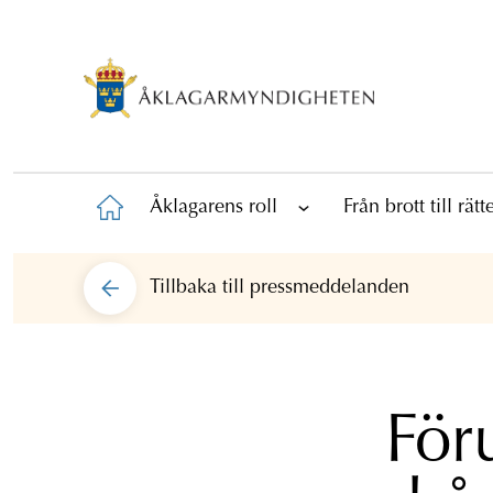
Åklagarens roll
Från brott till rät
Tillbaka till
pressmeddelanden
För