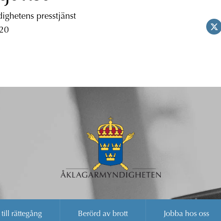
ghetens presstjänst
 20
 till rättegång
Berörd av brott
Jobba hos oss