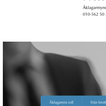
Åklagarmyndi
010-562 50
Åklagarens roll
Från brott