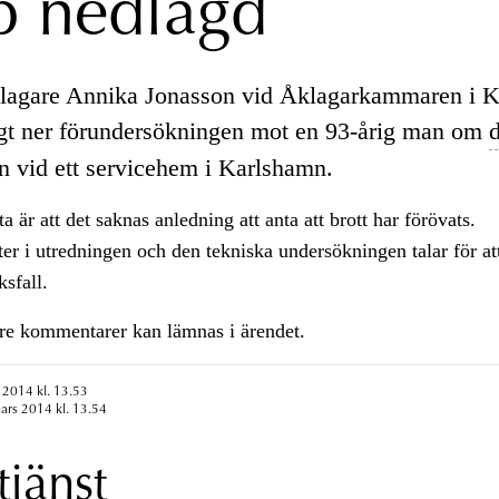
p nedlagd
agare Annika Jonasson vid Åklagarkammaren i K
agt ner förundersökningen mot en 93-årig man om
n vid ett servicehem i Karlshamn.
tta är att det saknas anledning att anta att brott har förövats.
r i utredningen och den tekniska undersökningen talar för att
ksfall.
are kommentarer kan lämnas i ärendet.
 2014 kl. 13.53
ars 2014 kl. 13.54
tjänst