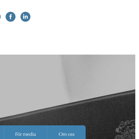
För media
Om oss