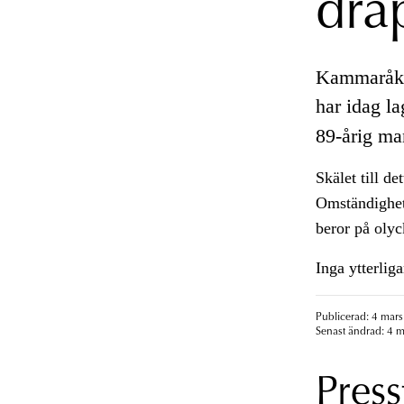
drå
Kammaråkl
har idag l
89-årig ma
Skälet till de
Omständighete
beror på olyc
Inga ytterlig
Publicerad: 4 mars
Senast ändrad: 4 m
Press