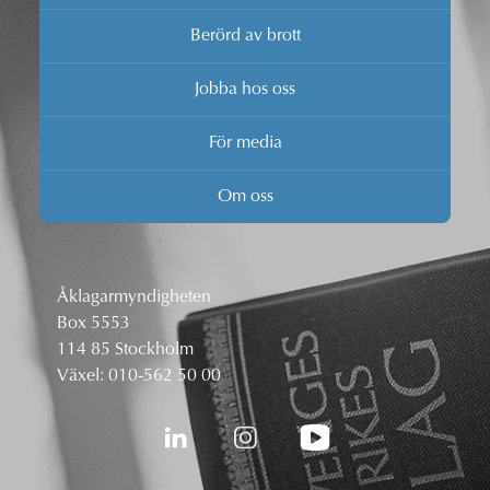
Berörd av brott
Jobba hos oss
För media
Om oss
Åklagarmyndigheten
Box 5553
114 85 Stockholm
Växel:
010-562 50 00