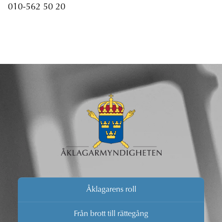
010-562 50 20
Åklagarens roll
Från brott till rättegång