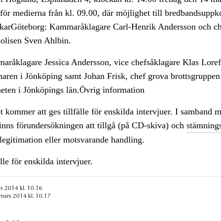
g för medierna från kl. 09.00, där möjlighet till bredbandsupp
karGöteborg: Kammaråklagare Carl-Henrik Andersson och ch
polisen Sven Ahlbin.
aråklagare Jessica Andersson, vice chefsåklagare Klas Loref
ren i Jönköping samt Johan Frisk, chef grova brottsgruppen
eten i Jönköpings län.Övrig information
 kommer att ges tillfälle för enskilda intervjuer. I samband 
finns förundersökningen att tillgå (på CD-skiva) och
stämning
egitimation eller motsvarande handling.
lle för enskilda intervjuer.
s 2014 kl. 10.16
mars 2014 kl. 10.17