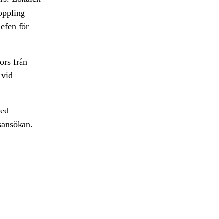
koppling
efen för
ors från
 vid
med
sansökan.