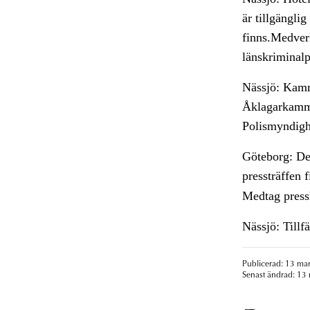
är tillgängli
finns.Medver
länskriminal
Nässjö: Kamm
Åklagarkamma
Polismyndigh
Göteborg: Det
pressträffen 
Medtag pressl
Nässjö: Tillfä
Publicerad: 13 mar
Senast ändrad: 13 