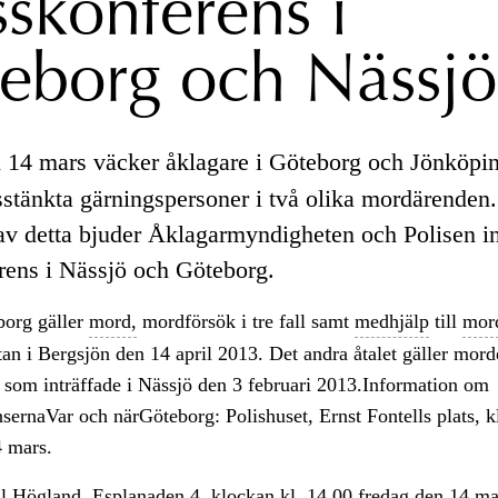
sskonferens i
eborg och Nässjö
 14 mars väcker åklagare i Göteborg och Jönköpi
tänkta gärningspersoner i två olika mordärenden
av detta bjuder Åklagarmyndigheten och Polisen in 
rens i Nässjö och Göteborg.
borg gäller
mord,
mordförsök i tre fall samt
medhjälp
till
mor
tan i Bergsjön den 14 april 2013. Det andra åtalet gäller mord
 som inträffade i Nässjö den 3 februari 2013.Information om
sernaVar och närGöteborg: Polishuset, Ernst Fontells plats, 
4 mars.
ll Högland, Esplanaden 4, klockan kl. 14.00 fredag den 14 ma