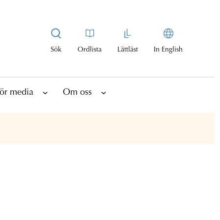
Sök
Ordlista
Lättläst
In English
ör media
Om oss