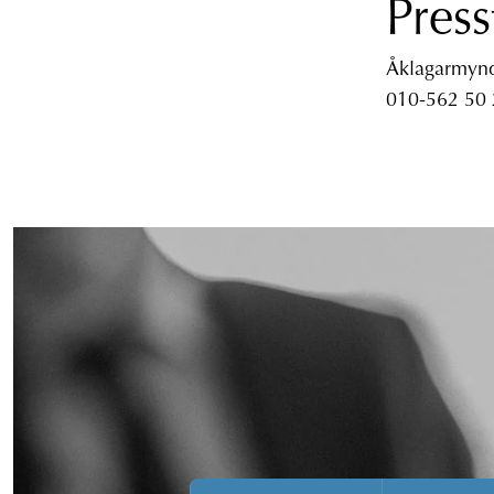
Press
Åklagarmyndi
010-562 50