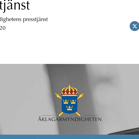
tjänst
ghetens presstjänst
 20