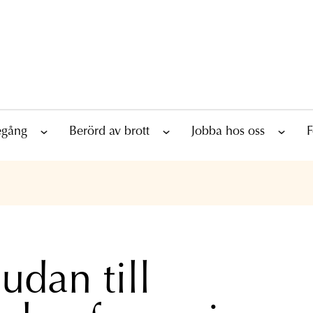
tegång
Berörd av brott
Jobba hos oss
F
udan till