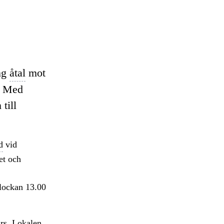
ng
åtal
mot
. Med
till
d
vid
et och
klockan 13.00
rs. Lokalen