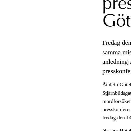
pre
Göt
Fredag den
samma miss
anledning 
presskonfe
Åtalet i Göte
Stjärnbildsga
mordförsöket
presskonferen
fredag den 1
Nässjö: Hote