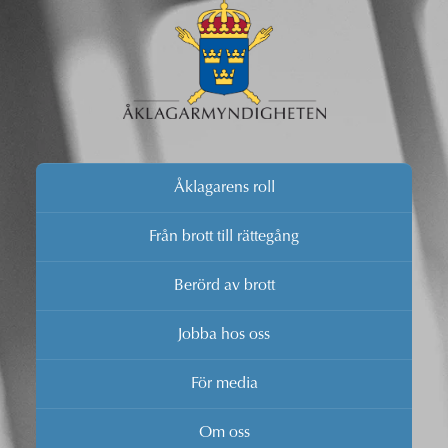
Åklagarens roll
Från brott till rättegång
Berörd av brott
Jobba hos oss
För media
Om oss