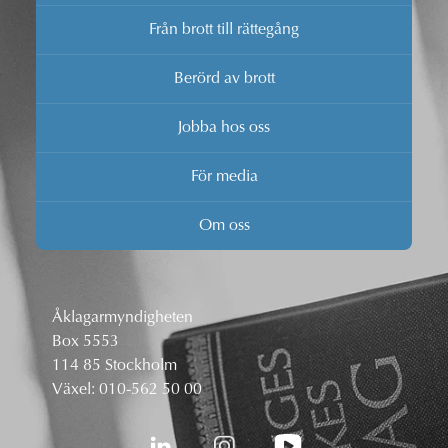
Från brott till rättegång
Berörd av brott
Jobba hos oss
För media
Om oss
Åklagarmyndigheten
Box 5553
114 85 Stockholm
Växel:
010-562 50 00