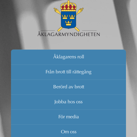
Åklagarens roll
Från brott till rättegång
Berörd av brott
Jobba hos oss
För media
Om oss