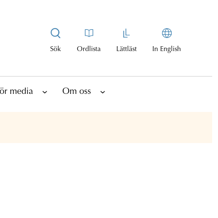
Sök
Ordlista
Lättläst
In English
ör media
Om oss