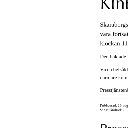
Kin
Skaraborg
vara fortsa
klockan 11
Den häktade
Vice chefsåk
närmare komm
Presstjänste
Publicerad: 26 aug
Senast ändrad: 26 