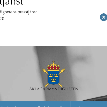
tjänst
ghetens presstjänst
 20