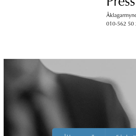
Press
Åklagarmyndi
010-562 50