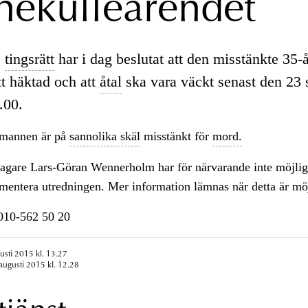
nekulleärendet
s
tingsrätt
har i dag beslutat att den misstänkte 35-
tt häktad och att
åtal
ska vara väckt senast den 23
.00.
 mannen är på
sannolika skäl
misstänkt för
mord.
lagare Lars-Göran Wennerholm har för närvarande inte möjligh
entera utredningen. Mer information lämnas när detta är möj
n010-562 50 20
usti 2015 kl. 13.27
augusti 2015 kl. 12.28