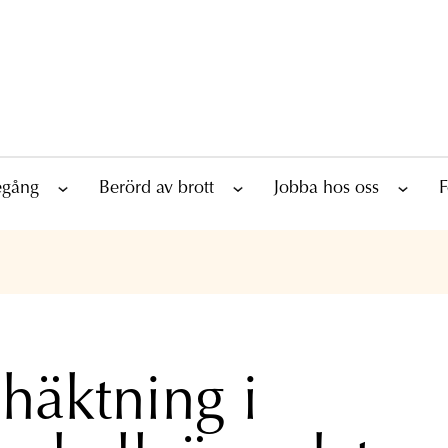
tegång
Berörd av brott
Jobba hos oss
F
äktning i