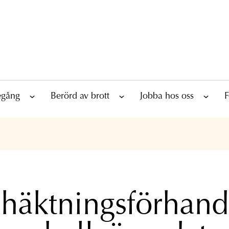
tegång
Berörd av brott
Jobba hos oss
F
äktningsförhand