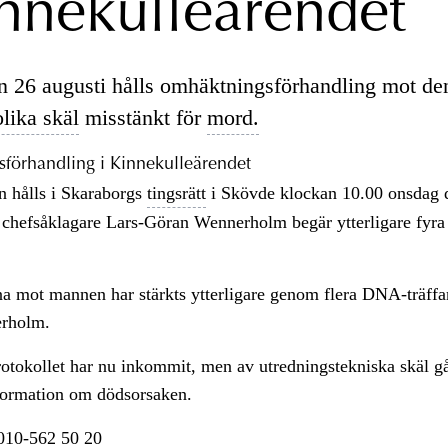
innekulleärendet
 26 augusti hålls omhäktningsförhandling mot d
lika skäl
misstänkt för
mord.
förhandling i Kinnekulleärendet
n hålls i Skaraborgs
tingsrätt
i Skövde klockan 10.00 onsdag 
e chefsåklagare Lars-Göran Wennerholm begär ytterligare fyra
a mot mannen har stärkts ytterligare genom flera DNA-träffar
rholm.
otokollet har nu inkommit, men av utredningstekniska skäl g
nformation om dödsorsaken.
n010-562 50 20