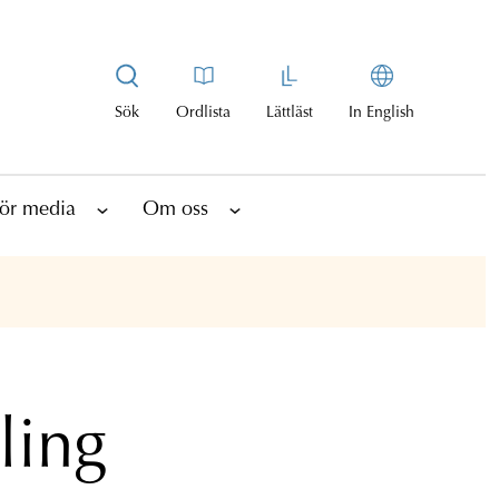
Sök
Ordlista
Lättläst
In English
ör media
Om oss
ling