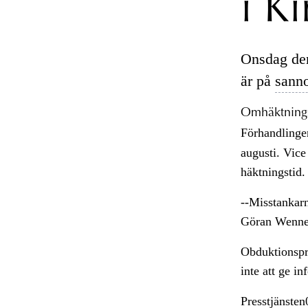
i K
Onsdag den
är på
sanno
Omhäktnings
Förhandlinge
augusti. Vic
häktningstid.
--Misstankarn
Göran Wenne
Obduktionspr
inte att ge i
Presstjänste