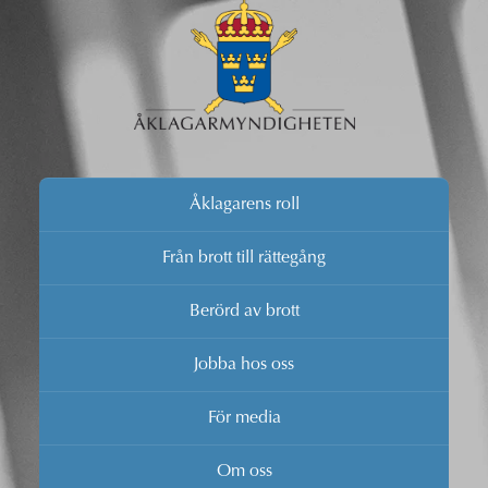
Åklagarens roll
Från brott till rättegång
Berörd av brott
Jobba hos oss
För media
Om oss