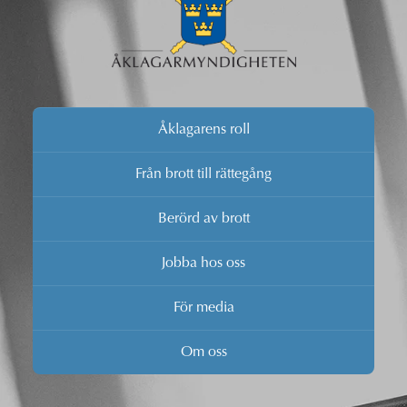
Åklagarens roll
Från brott till rättegång
Berörd av brott
Jobba hos oss
För media
Om oss