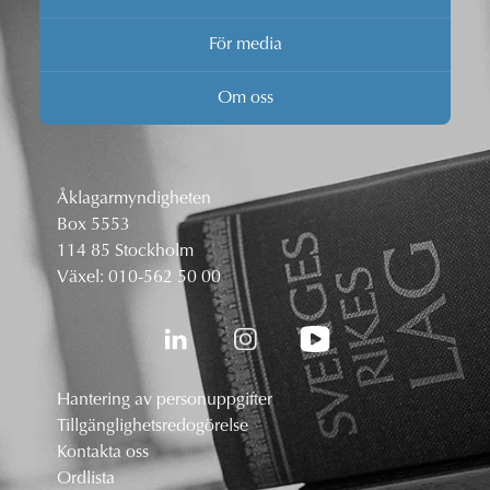
För media
Om oss
Åklagarmyndigheten
Box 5553
114 85 Stockholm
Växel:
010-562 50 00
Hantering av personuppgifter
Tillgänglighetsredogörelse
Kontakta oss
Ordlista