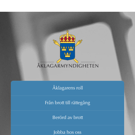
Åklagarens roll
Från brott till rättegång
Berörd av brott
Jobba hos oss