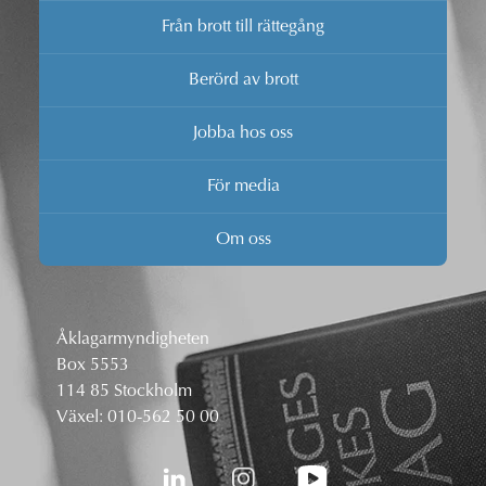
Från brott till rättegång
Berörd av brott
Jobba hos oss
För media
Om oss
Åklagarmyndigheten
Box 5553
114 85 Stockholm
Växel:
010-562 50 00