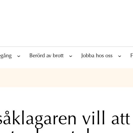
tegång
Berörd av brott
Jobba hos oss
F
åklagaren vill att