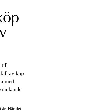
köp
av
t
till
fall av köp
cka med
 kränkande
å år. När det