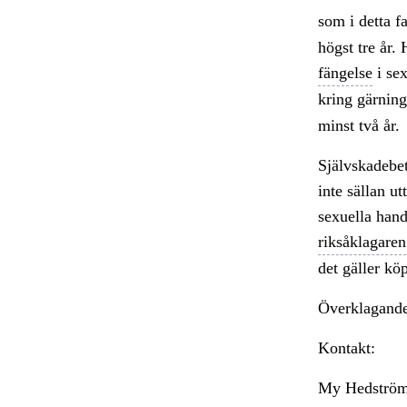
som i detta fa
högst tre år.
fängelse
i se
kring gärnin
minst två år.
Självskadebet
inte sällan ut
sexuella hand
riksåklagaren
det gäller kö
Överklagande
Kontakt:
My Hedström