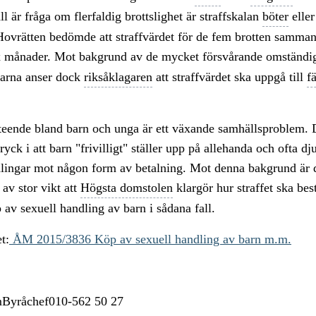
ll är fråga om flerfaldig brottslighet är straffskalan
böter
elle
 Hovrätten bedömde att straffvärdet för de fem brotten samman
x månader. Mot bakgrund av de mycket försvårande omständi
garna anser dock
riksåklagaren
att straffvärdet ska uppgå till
f
eende bland barn och unga är ett växande samhällsproblem. D
tryck i att barn "frivilligt" ställer upp på allehanda och ofta d
lingar mot någon form av betalning. Mot denna bakgrund är d
av stor vikt att
Högsta domstolen
klargör hur straffet ska be
p av sexuell handling av barn i sådana fall.
t:
ÅM 2015/3836 Köp av sexuell handling av barn m.m.
Byråchef010-562 50 27