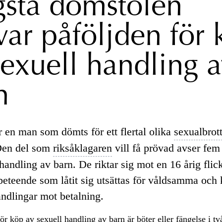
sta domstolen
var påföljden för 
sexuell handling 
n
r en man som dömts för ett flertal olika
sexualbrot
en del som
riksåklagaren
vill få prövad avser fem 
handling av barn. De riktar sig mot en 16 årig fli
beteende som låtit sig utsättas för våldsamma och
andlingar mot betalning.
för köp av sexuell handling av barn är
böter
eller
fängelse
i tv