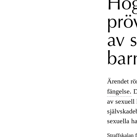
Hög
prö
av 
bar
Ärendet rö
fängelse.
D
av sexuell 
självskade
sexuella h
Straffskalan 