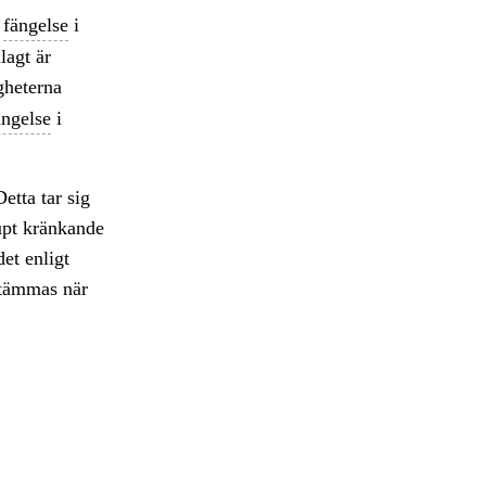
r
fängelse
i
lagt är
gheterna
ängelse
i
etta tar sig
jupt kränkande
et enligt
stämmas när