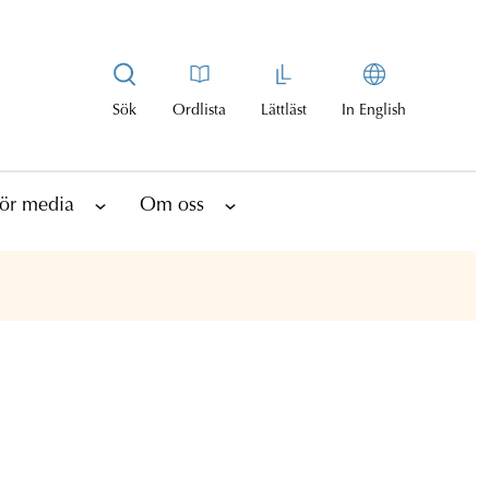
Sök
Ordlista
Lättläst
In English
ör media
Om oss