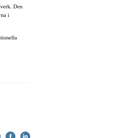
ätverk. Den
na i
tionella