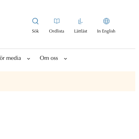
Sök
Ordlista
Lättläst
In English
ör media
Om oss