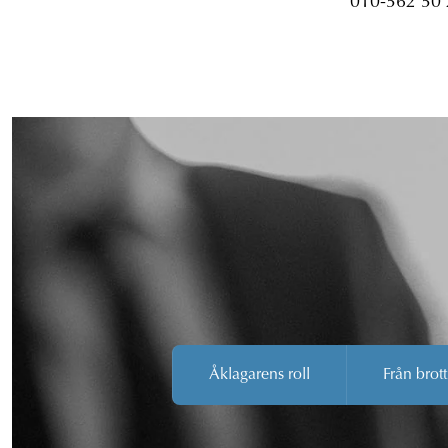
010-562 50
Åklagarens roll
Från brott