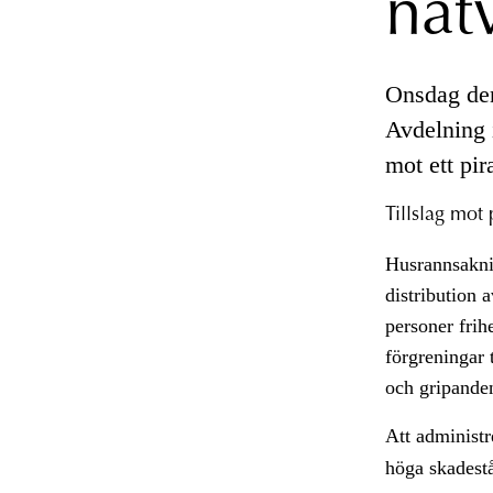
nät
Onsdag den
Avdelning 
mot ett pir
Tillslag mot
Husrannsaknin
distribution 
personer frih
förgreningar t
och gripande
Att administr
höga skadest