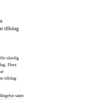
va
 tillslag
för olovlig
lag. Flera
har
e tillslag
fängelse
samt