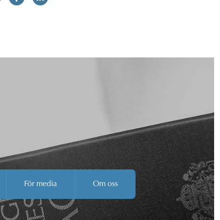
För media
Om oss