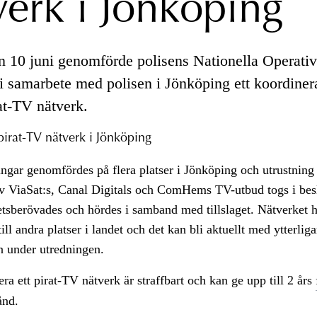
verk i Jönköping
 10 juni genomförde polisens Nationella Operati
i samarbete med polisen i Jönköping ett koordinerat
at-TV nätverk.
 pirat-TV nätverk i Jönköping
gar genomfördes på flera platser i Jönköping och utrustning 
av ViaSat:s, Canal Digitals och ComHems TV-utbud togs i bes
etsberövades och hördes i samband med tillslaget. Nätverket 
ill andra platser i landet och det kan bli aktuellt med ytterligar
n under utredningen.
era ett pirat-TV nätverk är straffbart och kan ge upp till 2 års
ånd.