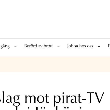
tegång
Berörd av brott
Jobba hos oss
F
lslag mot pirat-TV