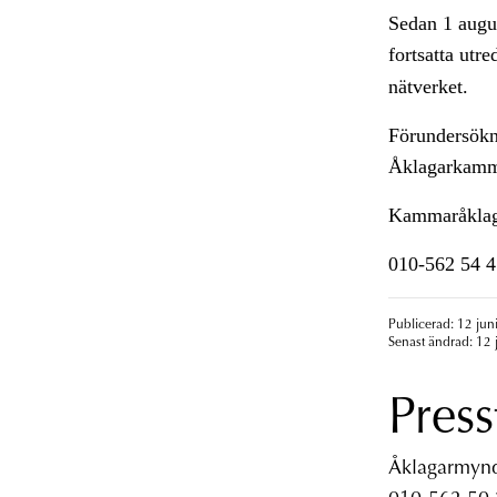
Sedan 1 augus
fortsatta utr
nätverket.
Förundersökn
Åklagarkamm
Kammaråklag
010-562 54 4
Publicerad: 12 jun
Senast ändrad: 12 
Press
Åklagarmyndi