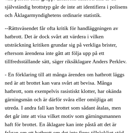
självständig brottstyp går de inte att identifiera i polisens
och Åklagarmyndighetens ordinarie statistik.
--Rättsväsendet får ofta kritik för handläggningen av
hatbrott. Det är dock svårt att värdera i vilken
utsträckning kritiken grundar sig på verkliga brister,
eftersom ärendena inte gått att följa upp på ett
tillfredsställande sätt, säger riksåklagare Anders Perklev.
- En förklaring till att många ärenden om hatbrott läggs
ned är att brottet kan vara svårt att bevisa. Många
hatbrott, som exempelvis rasistiskt klotter, har okända
gärningsmän och är därför svåra eller omöjliga att
utreda. I andra fall kan brottet som sådant åtalas, men
det går inte att visa vilket motiv som gärningsmannen
haft för brottet. En åklagare kan inte påstå att det är
frågan om ett hatbrott om det inte finns tillräckligt stöd