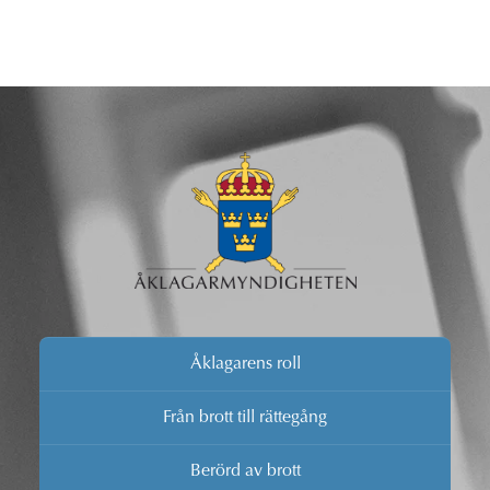
Åklagarens roll
Från brott till rättegång
Berörd av brott