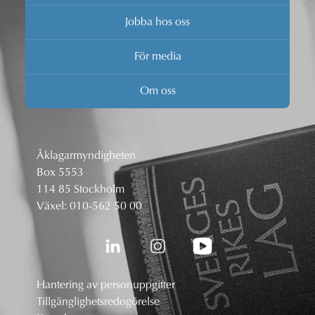
Jobba hos oss
För media
Om oss
Åklagarmyndigheten
Box 5553
114 85 Stockholm
Växel:
010-562 50 00
Hantering av personuppgifter
Tillgänglighetsredogörelse