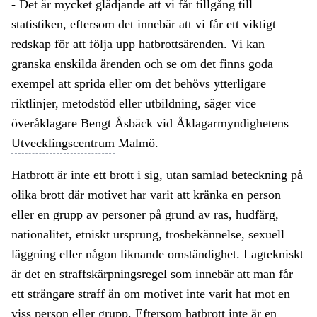
- Det är mycket glädjande att vi får tillgång till
statistiken, eftersom det innebär att vi får ett viktigt
redskap för att följa upp hatbrottsärenden. Vi kan
granska enskilda ärenden och se om det finns goda
exempel att sprida eller om det behövs ytterligare
riktlinjer, metodstöd eller utbildning, säger vice
överåklagare Bengt Åsbäck vid Åklagarmyndighetens
Utvecklingscentrum
Malmö.
Hatbrott är inte ett brott i sig, utan samlad beteckning på
olika brott där motivet har varit att kränka en person
eller en grupp av personer på grund av ras, hudfärg,
nationalitet, etniskt ursprung, trosbekännelse, sexuell
läggning eller någon liknande omständighet. Lagtekniskt
är det en straffskärpningsregel som innebär att man får
ett strängare straff än om motivet inte varit hat mot en
viss person eller grupp. Eftersom hatbrott inte är en