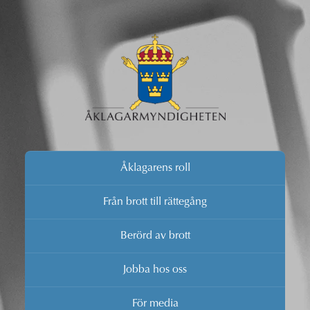
Åklagarens roll
Från brott till rättegång
Berörd av brott
Jobba hos oss
För media