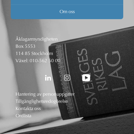
Om oss
Åklagarmyndigheten
Box 5553
114 85 Stockholm
Växel:
010-562 50 00
Hantering av personuppgifter
Tillgänglighetsredogörelse
Kontakta oss
Ordlista