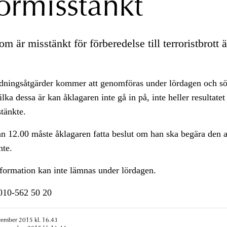
rormisstänkt
 är misstänkt för förberedelse till terroristbrott är
redningsåtgärder kommer att genomföras under lördagen och s
lka dessa är kan åklagaren inte gå in på, inte heller resultatet
tänkte.
n 12.00 måste åklagaren fatta beslut om han ska begära den 
nte.
nformation kan inte lämnas under lördagen.
n010-562 50 20
vember 2015 kl. 16.43