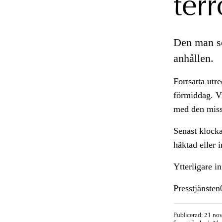
ter
Den man som
anhållen.
Fortsatta ut
förmiddag. Vi
med den miss
Senast klocka
häktad eller i
Ytterligare i
Presstjänste
Publicerad: 21 no