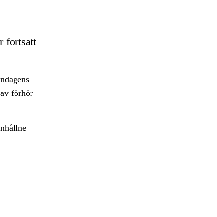
 fortsatt
öndagens
 av förhör
anhållne