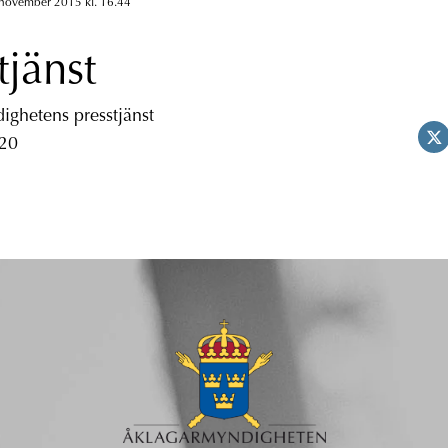
 november 2015 kl. 16.44
tjänst
ghetens presstjänst
 20