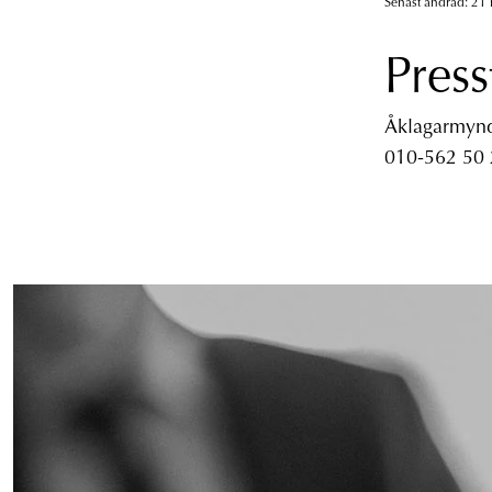
Senast ändrad: 21
Press
Åklagarmyndi
010-562 50