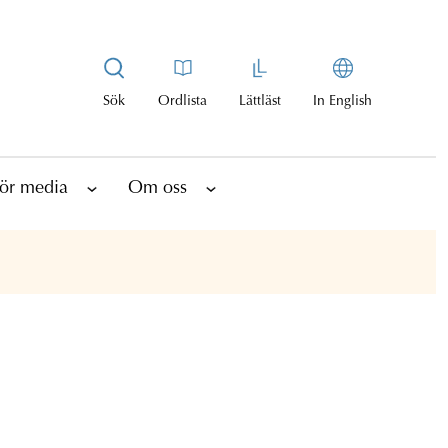
Sök
Ordlista
Lättläst
In English
ör media
Om oss