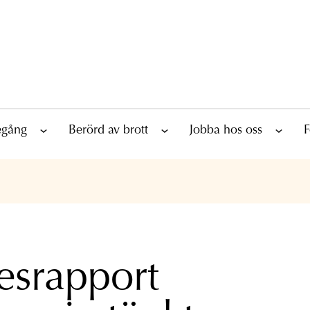
tegång
Berörd av brott
Jobba hos oss
F
esrapport