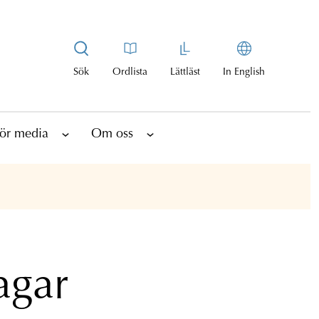
Sök
Ordlista
Lättläst
In English
ör media
Om oss
agar