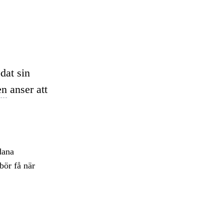
ödat sin
en
anser att
dana
bör få när