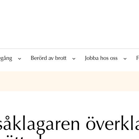
tegång
Berörd av brott
Jobba hos oss
F
såklagaren överkl