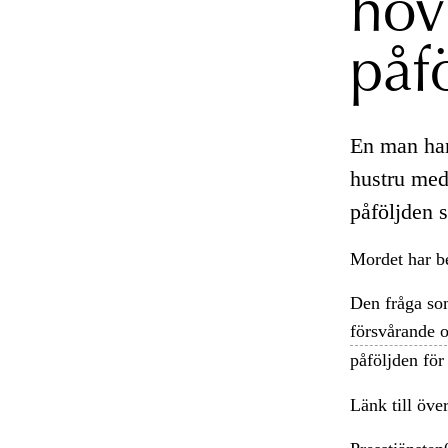
hov
påf
En man ha
hustru me
påföljden 
Mordet har be
Den fråga som
försvårande 
påföljden fö
Länk till öve