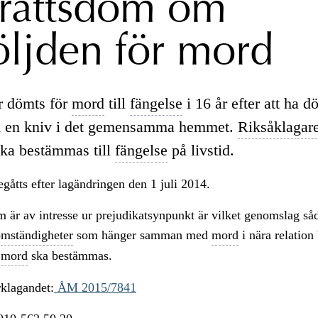
rättsdom om
öljden för mord
r dömts för
mord
till
fängelse
i 16 år efter att ha d
d en kniv i det gemensamma hemmet.
Riksåklagar
ska bestämmas till
fängelse
på livstid.
gåtts efter lagändringen den 1 juli 2014.
 är av intresse ur prejudikatsynpunkt är vilket genomslag så
omständigheter
som hänger samman med
mord
i nära relation 
r
mord
ska bestämmas.
rklagandet:
ÅM 2015/7841