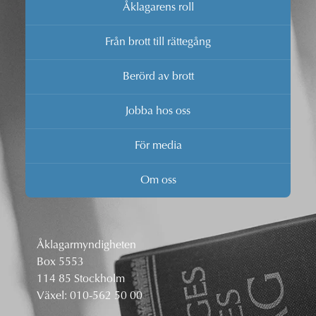
Åklagarens roll
Från brott till rättegång
Berörd av brott
Jobba hos oss
För media
Om oss
Åklagarmyndigheten
Box 5553
114 85 Stockholm
Växel:
010-562 50 00