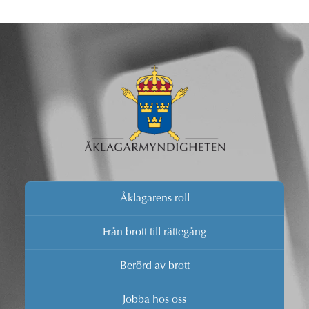
Åklagarens roll
Från brott till rättegång
Berörd av brott
Jobba hos oss