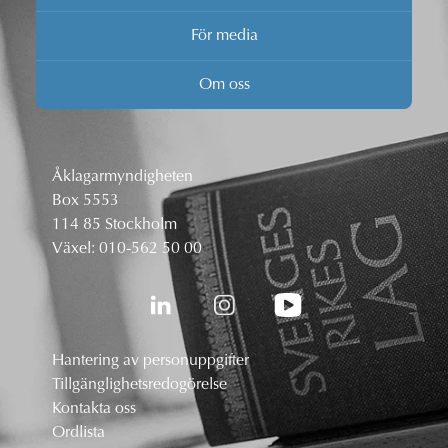
För media
Om oss
Åklagarmyndigheten
Box 5553
114 85 Stockholm
Växel:
010-562 50 00
Hantering av personuppgifter
Tillgänglighetsredogörelse
Kontakta oss
Ordlista