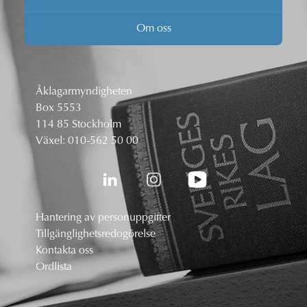
Om oss
Åklagarmyndigheten
Box 5553
114 85 Stockholm
Växel:
010-562 50 00
Hantering av personuppgifter
Tillgänglighetsredogörelse
Kontakta oss
Ordlista