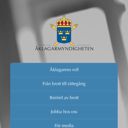
Åklagarens roll
Från brott till rättegång
Berörd av brott
Jobba hos oss
För media