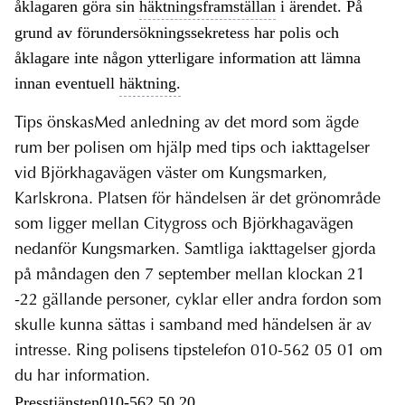
åklagaren göra sin
häktningsframställan
i ärendet. På
grund av förundersökningssekretess har polis och
åklagare inte någon ytterligare information att lämna
innan eventuell
häktning.
Tips önskasMed anledning av det mord som ägde
rum ber polisen om hjälp med tips och iakttagelser
vid Björkhagavägen väster om Kungsmarken,
Karlskrona. Platsen för händelsen är det grönområde
som ligger mellan Citygross och Björkhagavägen
nedanför Kungsmarken. Samtliga iakttagelser gjorda
på måndagen den 7 september mellan klockan 21
-22 gällande personer, cyklar eller andra fordon som
skulle kunna sättas i samband med händelsen är av
intresse. Ring polisens tipstelefon 010-562 05 01 om
du har information.
Presstjänsten010-562 50 20