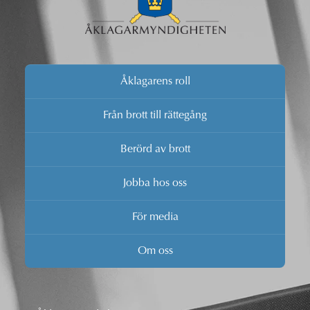
Åklagarens roll
Från brott till rättegång
Berörd av brott
Jobba hos oss
För media
Om oss