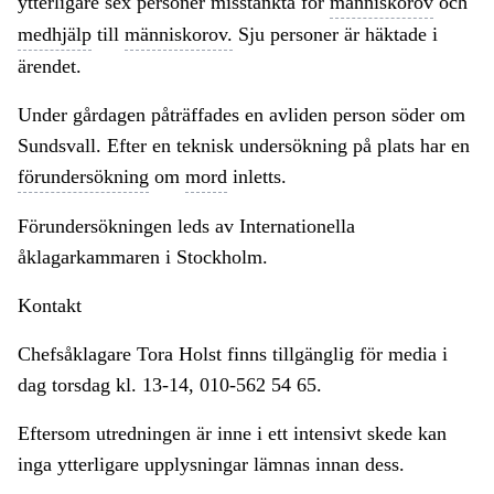
ytterligare sex personer misstänkta för
människorov
och
medhjälp
till
människorov.
Sju personer är häktade i
ärendet.
Under gårdagen påträffades en avliden person söder om
Sundsvall. Efter en teknisk undersökning på plats har en
förundersökning
om
mord
inletts.
Förundersökningen leds av Internationella
åklagarkammaren i Stockholm.
Kontakt
Chefsåklagare Tora Holst finns tillgänglig för media i
dag torsdag kl. 13-14, 010-562 54 65.
Eftersom utredningen är inne i ett intensivt skede kan
inga ytterligare upplysningar lämnas innan dess.