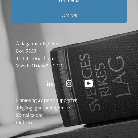
För media
Om oss
Åklagarmyndigheten
Box 5553
114 85 Stockholm
Växel:
010-562 50 00
Hantering av personuppgifter
Tillgänglighetsredogörelse
Kontakta oss
Ordlista