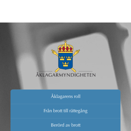
Åklagarens roll
Från brott till rättegång
Berörd av brott