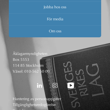
Jobba hos oss
För media
Om oss
Åklagarmyndigheten
Box 5553
114 85 Stockholm
Växel:
010-562 50 00
Hantering av personuppgifter
Tillgänglighetsredogörelse